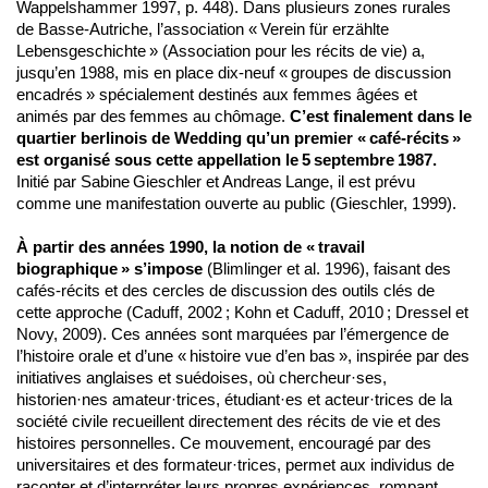
Wappelshammer 1997, p. 448). Dans plusieurs zones rurales
de Basse‑Autriche, l’association « Verein für erzählte
Lebensgeschichte » (Association pour les récits de vie) a,
jusqu’en 1988, mis en place dix‑neuf « groupes de discussion
encadrés » spécialement destinés aux femmes âgées et
animés par des femmes au chômage.
C’est finalement dans le
quartier berlinois de Wedding qu’un premier « café‑récits »
est organisé sous cette appellation le 5 septembre 1987.
Initié par Sabine Gieschler et Andreas Lange, il est prévu
comme une manifestation ouverte au public (Gieschler, 1999).
À partir des années 1990, la notion de « travail
biographique » s’impose
(Blimlinger et al. 1996), faisant des
cafés-récits et des cercles de discussion des outils clés de
cette approche (Caduff, 2002 ; Kohn et Caduff, 2010 ; Dressel et
Novy, 2009). Ces années sont marquées par l’émergence de
l’histoire orale et d’une « histoire vue d’en bas », inspirée par des
initiatives anglaises et suédoises, où chercheur·ses,
historien·nes amateur·trices, étudiant·es et acteur·trices de la
société civile recueillent directement des récits de vie et des
histoires personnelles. Ce mouvement, encouragé par des
universitaires et des formateur·trices, permet aux individus de
raconter et d’interpréter leurs propres expériences, rompant