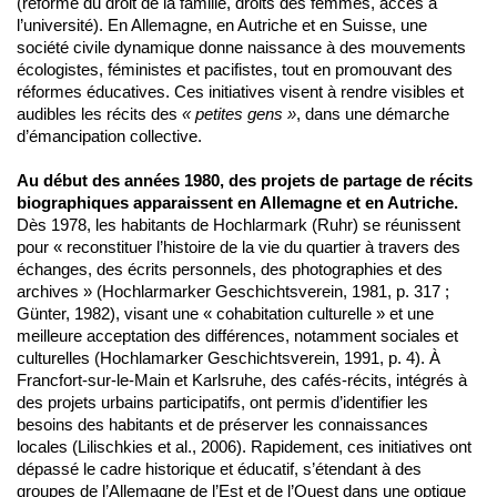
(réforme du droit de la famille, droits des femmes, accès à
l’université). En Allemagne, en Autriche et en Suisse, une
société civile dynamique donne naissance à des mouvements
écologistes, féministes et pacifistes, tout en promouvant des
réformes éducatives. Ces initiatives visent à rendre visibles et
audibles les récits des
« petites gens »
, dans une démarche
d’émancipation collective.
Au début des années 1980, des projets de partage de récits
biographiques apparaissent en Allemagne et en Autriche.
Dès 1978, les habitants de Hochlarmark (Ruhr) se réunissent
pour « reconstituer l’histoire de la vie du quartier à travers des
échanges, des écrits personnels, des photographies et des
archives » (Hochlarmarker Geschichtsverein, 1981, p. 317 ;
Günter, 1982), visant une « cohabitation culturelle » et une
meilleure acceptation des différences, notamment sociales et
culturelles (Hochlamarker Geschichtsverein, 1991, p. 4). À
Francfort-sur-le-Main et Karlsruhe, des cafés-récits, intégrés à
des projets urbains participatifs, ont permis d’identifier les
besoins des habitants et de préserver les connaissances
locales (Lilischkies et al., 2006). Rapidement, ces initiatives ont
dépassé le cadre historique et éducatif, s’étendant à des
groupes de l’Allemagne de l’Est et de l’Ouest dans une optique