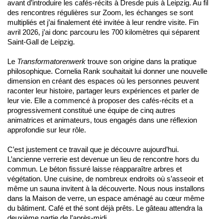
avant d’introduire les cafés-récits à Dresde puis à Leipzig. Au fil
des rencontres régulières sur Zoom, les échanges se sont
multipliés et j’ai finalement été invitée à leur rendre visite. Fin
avril 2026, j’ai donc parcouru les 700 kilomètres qui séparent
Saint-Gall de Leipzig.
Le
Transformatorenwerk
trouve son origine dans la pratique
philosophique. Cornelia Rank souhaitait lui donner une nouvelle
dimension en créant des espaces où les personnes peuvent
raconter leur histoire, partager leurs expériences et parler de
leur vie. Elle a commencé à proposer des cafés-récits et a
progressivement constitué une équipe de cinq autres
animatrices et animateurs, tous engagés dans une réflexion
approfondie sur leur rôle.
C’est justement ce travail que je découvre aujourd’hui.
L’ancienne verrerie est devenue un lieu de rencontre hors du
commun. Le béton fissuré laisse réapparaître arbres et
végétation. Une cuisine, de nombreux endroits où s’asseoir et
même un sauna invitent à la découverte. Nous nous installons
dans la Maison de verre, un espace aménagé au cœur même
du bâtiment. Café et thé sont déjà prêts. Le gâteau attendra la
deuxième partie de l’après-midi.