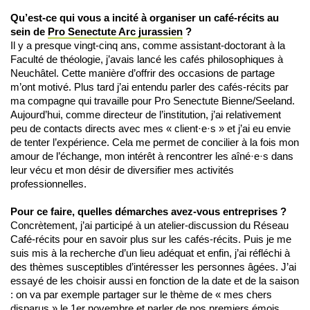
Qu’est-ce qui vous a incité à organiser un café-récits au
sein de
Pro Senectute Arc jurassien
?
Il y a presque vingt-cinq ans, comme assistant-doctorant à la
Faculté de théologie, j’avais lancé les cafés philosophiques à
Neuchâtel. Cette manière d’offrir des occasions de partage
m’ont motivé. Plus tard j’ai entendu parler des cafés-récits par
ma compagne qui travaille pour Pro Senectute Bienne/Seeland.
Aujourd’hui, comme directeur de l’institution, j’ai relativement
peu de contacts directs avec mes « client·e·s » et j’ai eu envie
de tenter l’expérience. Cela me permet de concilier à la fois mon
amour de l’échange, mon intérêt à rencontrer les aîné·e·s dans
leur vécu et mon désir de diversifier mes activités
professionnelles.
Pour ce faire, quelles démarches avez-vous entreprises ?
Concrètement, j’ai participé à un atelier-discussion du Réseau
Café-récits pour en savoir plus sur les cafés-récits. Puis je me
suis mis à la recherche d’un lieu adéquat et enfin, j’ai réfléchi à
des thèmes susceptibles d’intéresser les personnes âgées. J’ai
essayé de les choisir aussi en fonction de la date et de la saison
: on va par exemple partager sur le thème de « mes chers
disparus » le 1er novembre et parler de nos premiers émois