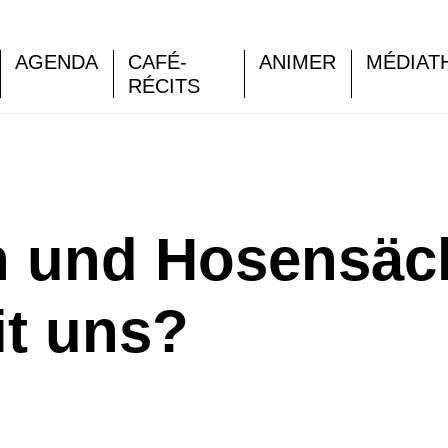
AGENDA
CAFÉ-
ANIMER
MÉDIAT
RÉCITS
 und Hosensäc
it uns?