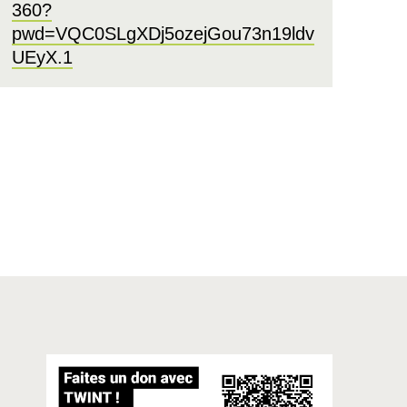
360?
pwd=VQC0SLgXDj5ozejGou73n19ldv
UEyX.1