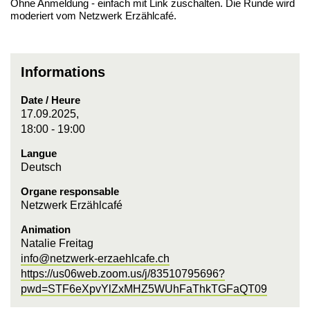
Ohne Anmeldung - einfach mit Link zuschalten. Die Runde wird
moderiert vom Netzwerk Erzählcafé.
Informations
Date / Heure
17.09.2025,
18:00 - 19:00
Langue
Deutsch
Organe responsable
Netzwerk Erzählcafé
Animation
Natalie Freitag
info@netzwerk-erzaehlcafe.ch
https://us06web.zoom.us/j/83510795696?
pwd=STF6eXpvYlZxMHZ5WUhFaThkTGFaQT09